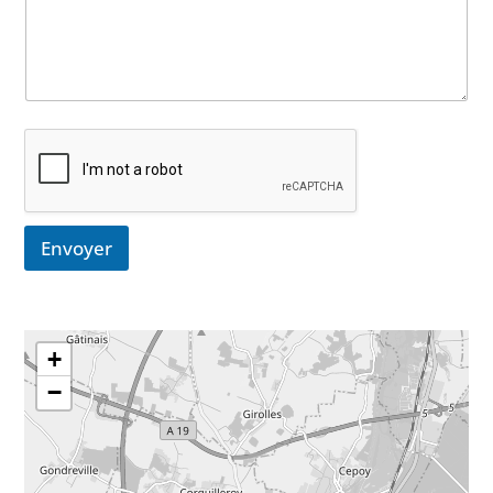
Envoyer
+
−