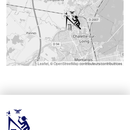
Leaflet
, ©
OpenStreetMap
contributeurs/contributrices